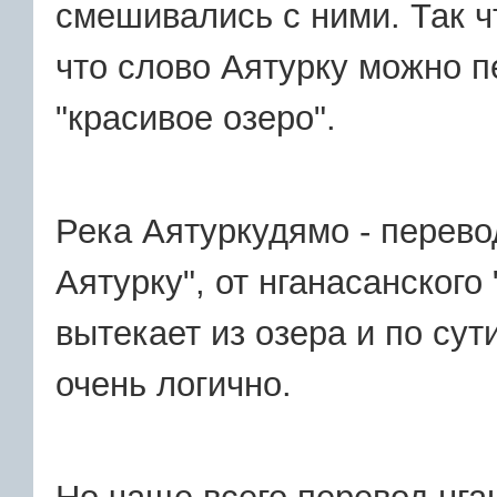
смешивались с ними. Так ч
что слово Аятурку можно п
"красивое озеро".
Река Аятуркудямо - перево
Аятурку", от нганасанского
вытекает из озера и по сут
очень логично.